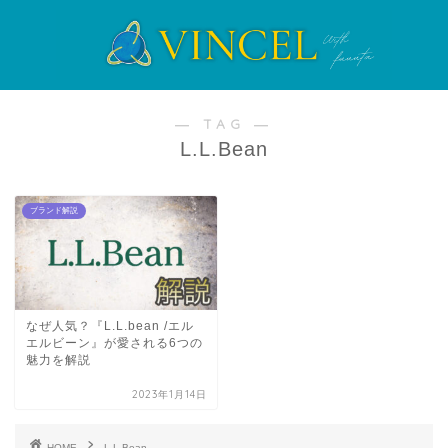
― TAG ―
L.L.Bean
ブランド解説
なぜ人気？『L.L.bean /エル
エルビーン』が愛される6つの
魅力を解説
2023年1月14日
HOME
L.L.Bean