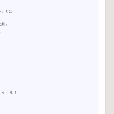
ン』とは
悲劇』
革
サイクル！